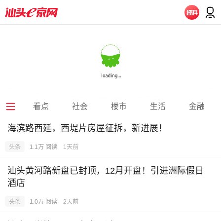
看点
社会
楼市
生活
金融
海滨路西延，西堤片房屋征拆，新进展！
头条
1.1万 阅读
1天前
汕头黄河路新盘已封顶，12月开盘！引进洲际假日
酒店
头条
1.0万 阅读
2天前