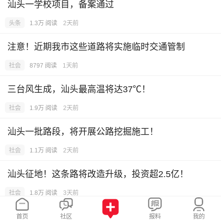
汕头一学校项目，备案通过
头条
1.3万 阅读
2天前
注意！近期我市这些道路将实施临时交通管制
社会
8797 阅读
1天前
三台风生成，汕头最高温将达37℃！
社会
1.9万 阅读
2天前
汕头一批路段，将开展公路挖掘施工！
社会
1.1万 阅读
2天前
汕头征地！这条路将改造升级，投资超2.5亿！
社会
1.8万 阅读
3天前
汕头新增一批交通监控！附抓拍路口名单
首页
社区
报料
我的